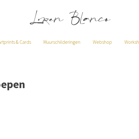
Loren Blanco
Artprints & Cards
Muurschilderingen
Webshop
Works
oepen