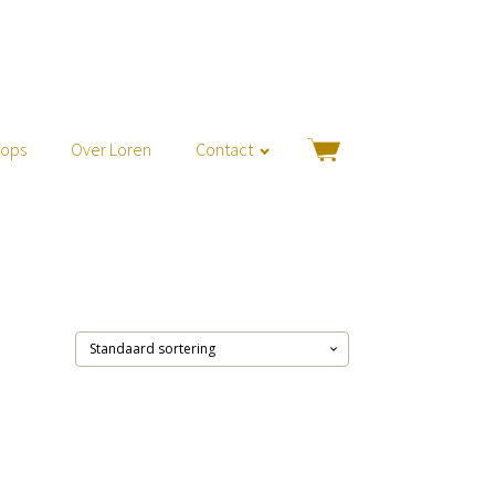
hops
Over Loren
Contact