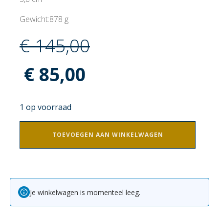
Gewicht:878 g
€
145,00
Oorspronkelijke
Huidige
€
85,00
prijs
prijs
1 op voorraad
was:
is:
3D
TOEVOEGEN AAN WINKELWAGEN
Art
Rechthoekig
€ 145,00.
€ 85,00.
Golden
Spots
aantal
Je winkelwagen is momenteel leeg.