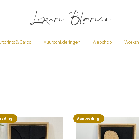
Loren Blanco
Artprints & Cards
Muurschilderingen
Webshop
Works
ieding!
Aanbieding!