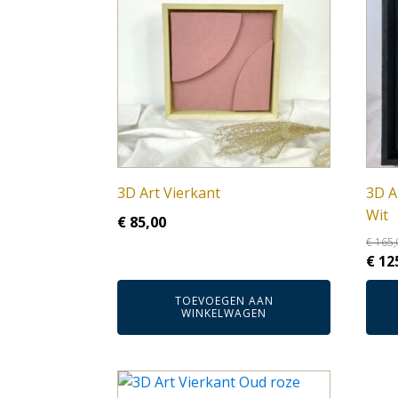
3D Art Vierkant
3D A
Wit
€
85,00
€
165,
Oors
€
12
prijs
TOEVOEGEN AAN
was:
WINKELWAGEN
€ 16