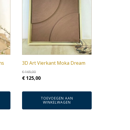
ns
3D Art Vierkant Moka Dream
€
165,00
Oorspronkelijke
Huidige
€
125,00
prijs
prijs
was:
is:
TOEVOEGEN AAN
€ 165,00.
€ 125,00.
WINKELWAGEN